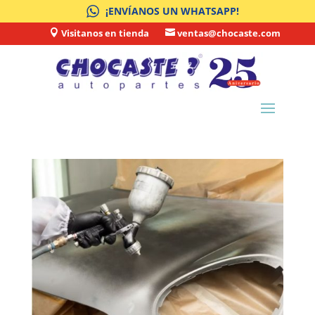
¡ENVÍANOS UN WHATSAPP!
Visitanos en tienda
ventas@chocaste.com

