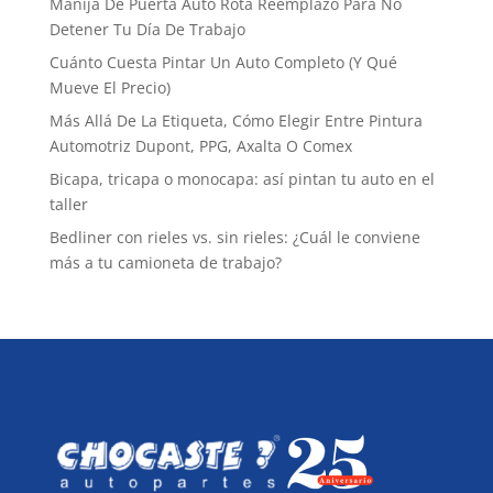
Manija De Puerta Auto Rota Reemplazo Para No
Detener Tu Día De Trabajo
Cuánto Cuesta Pintar Un Auto Completo (Y Qué
Mueve El Precio)
Más Allá De La Etiqueta, Cómo Elegir Entre Pintura
Automotriz Dupont, PPG, Axalta O Comex
Bicapa, tricapa o monocapa: así pintan tu auto en el
taller
Bedliner con rieles vs. sin rieles: ¿Cuál le conviene
más a tu camioneta de trabajo?