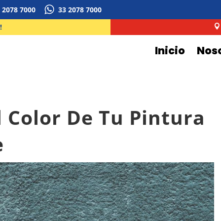
 2078 7000
33 2078 7000
!

Inicio
Nos
 Color De Tu Pintura
e