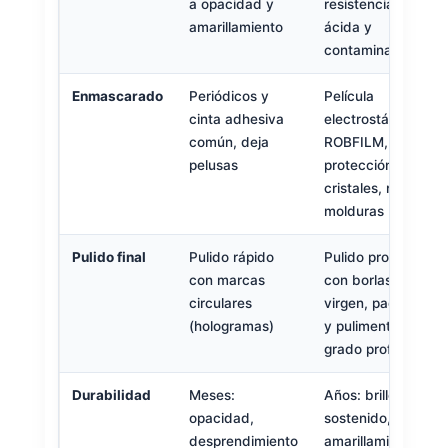
a opacidad y
resistencia a lluvia
amarillamiento
ácida y
contaminación
Enmascarado
Periódicos y
Película
cinta adhesiva
electrostática
común, deja
ROBFILM,
pelusas
protección total de
cristales, rines y
molduras
Pulido final
Pulido rápido
Pulido profesional
con marcas
con borlas de lana
circulares
virgen, pads waffl
(hologramas)
y pulimentos de
grado profesional
Durabilidad
Meses:
Años: brillo
opacidad,
sostenido, sin
desprendimiento
amarillamiento ni