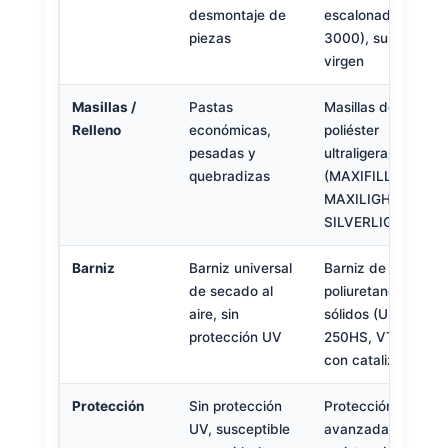
desmontaje de
escalonado (80 a
piezas
3000), superficie
virgen
Masillas /
Pastas
Masillas de
Relleno
económicas,
poliéster
pesadas y
ultraligeras
quebradizas
(MAXIFILL,
MAXILIGHT,
SILVERLIGHT)
Barniz
Barniz universal
Barniz de
de secado al
poliuretano altos
aire, sin
sólidos (UNIX
protección UV
250HS, VT 141)
con catalizador
Protección
Sin protección
Protección UV
UV, susceptible
avanzada,