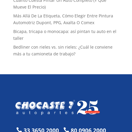
Cuánto Cuesta Pintar Un Auto Completo (Y Qué
Mueve El Precio)
Más Allá De La Etiqueta, Cómo Elegir Entre Pintura
Automotriz Dupont, PPG, Axalta O Comex
Bicapa, tricapa o monocapa: así pintan tu auto en el
taller
Bedliner con rieles vs. sin rieles: ¿Cuál le conviene
más a tu camioneta de trabajo?
33 3650 2000
80 0906 2000

