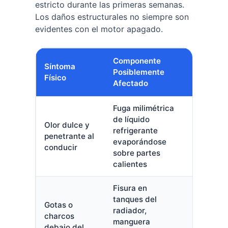
estricto durante las primeras semanas.
Los daños estructurales no siempre son
evidentes con el motor apagado.
Componente
Síntoma
Nivel de
Posiblemente
Físico
Urgencia
Afectado
Fuga milimétrica
de líquido
Olor dulce y
Alto.
refrigerante
penetrante al
Inspecci
evaporándose
conducir
inmediat
sobre partes
calientes
Fisura en
tanques del
Gotas o
radiador,
Crítico. 
charcos
manguera
encende
debajo del