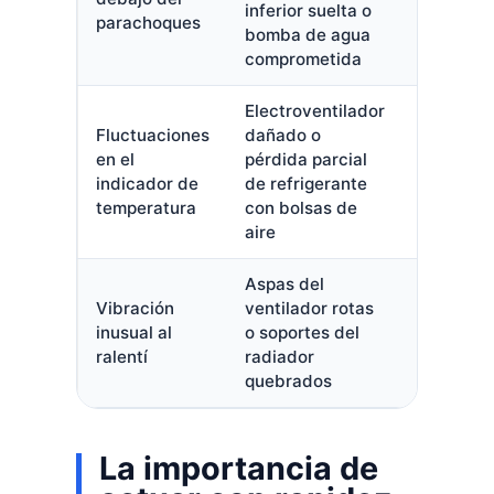
inferior suelta o
sin repar
parachoques
bomba de agua
comprometida
Electroventilador
Fluctuaciones
dañado o
Alto.
en el
pérdida parcial
Detener 
indicador de
de refrigerante
supera la
temperatura
con bolsas de
mitad
aire
Aspas del
Vibración
ventilador rotas
Medio.
inusual al
o soportes del
Reparar
ralentí
radiador
pronto
quebrados
La importancia de