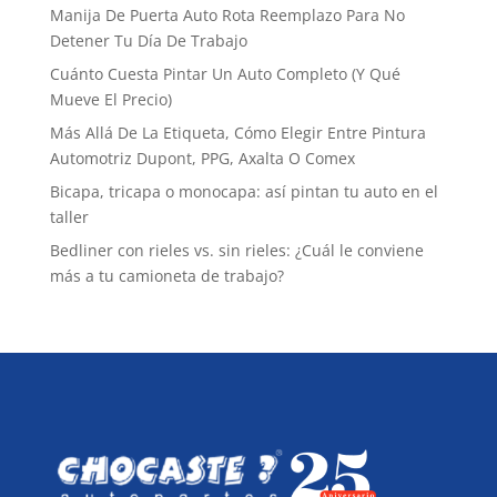
Manija De Puerta Auto Rota Reemplazo Para No
Detener Tu Día De Trabajo
Cuánto Cuesta Pintar Un Auto Completo (Y Qué
Mueve El Precio)
Más Allá De La Etiqueta, Cómo Elegir Entre Pintura
Automotriz Dupont, PPG, Axalta O Comex
Bicapa, tricapa o monocapa: así pintan tu auto en el
taller
Bedliner con rieles vs. sin rieles: ¿Cuál le conviene
más a tu camioneta de trabajo?