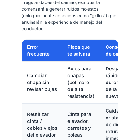
irregularidades del camino, esa puerta
comenzará a generar ruidos molestos
(coloquialmente conocidos como "grillos") que
arruinarán la experiencia de manejo del
conductor.
Error
Pieza que
Consecuencia
frecuente
te salvará
de omitirla
Bujes para
Desgaste
Cambiar
chapas
rápido, cierre
chapa sin
(polímero
duro y rotura
revisar bujes
de alta
de la chapa
resistencia)
nueva
Caída del
Reutilizar
Cinta para
cristal, barrido
cinta /
elevador,
de dientes o
cables viejos
carretes y
rotura
del elevador
poleas
inmediata