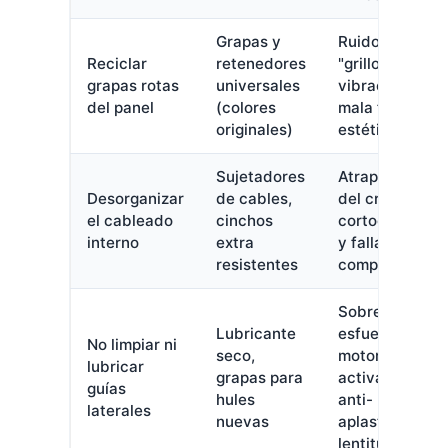
Grapas y
Ruidos tipo
Reciclar
retenedores
"grillo",
grapas rotas
universales
vibraciones y
del panel
(colores
mala fijación
originales)
estética
Sujetadores
Atrapamiento
Desorganizar
de cables,
del cristal,
el cableado
cinchos
cortocircuitos
interno
extra
y falla de
resistentes
componentes
Sobre
Lubricante
esfuerzo del
No limpiar ni
seco,
motor,
lubricar
grapas para
activación
guías
hules
anti-
laterales
nuevas
aplastamiento,
lentitud