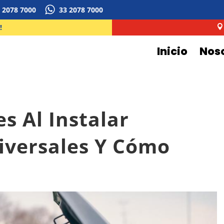
 2078 7000
33 2078 7000
!

Inicio
Nos
s Al Instalar
iversales Y Cómo