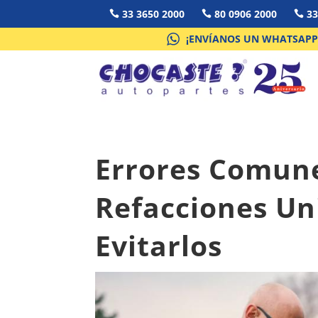
33 3650 2000
80 0906 2000
33



¡ENVÍANOS UN WHATSAPP
Errores Comune
Refacciones Un
Evitarlos