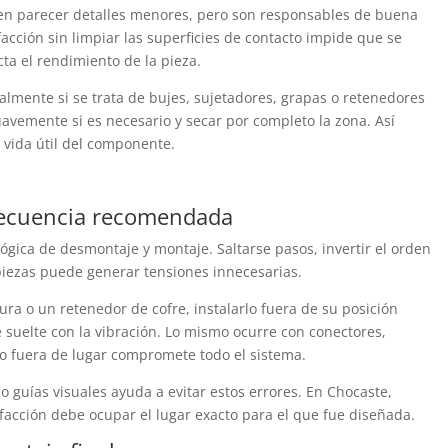
eden parecer detalles menores, pero son responsables de buena
facción sin limpiar las superficies de contacto impide que se
cta el rendimiento de la pieza.
lmente si se trata de bujes, sujetadores, grapas o retenedores
uavemente si es necesario y secar por completo la zona. Así
a vida útil del componente.
o
o secuencia recomendada
ógica de desmontaje y montaje. Saltarse pasos, invertir el orden
 piezas puede generar tensiones innecesarias.
ra o un retenedor de cofre, instalarlo fuera de su posición
 suelte con la vibración. Lo mismo ocurre con conectores,
o fuera de lugar compromete todo el sistema.
o guías visuales ayuda a evitar estos errores. En Chocaste,
facción debe ocupar el lugar exacto para el que fue diseñada.