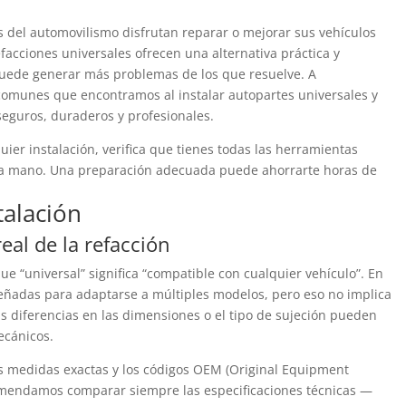
del automovilismo disfrutan reparar o mejorar sus vehículos
facciones universales ofrecen una alternativa práctica y
puede generar más problemas de los que resuelve. A
comunes que encontramos al instalar autopartes universales y
seguros, duraderos y profesionales.
er instalación, verifica que tienes todas las herramientas
a la mano. Una preparación adecuada puede ahorrarte horas de
talación
real de la refacción
e “universal” significa “compatible con cualquier vehículo”. En
iseñadas para adaptarse a múltiples modelos, pero eso no implica
 diferencias en las dimensiones o el tipo de sujeción pueden
ecánicos.
as medidas exactas y los códigos OEM (Original Equipment
omendamos comparar siempre las especificaciones técnicas —