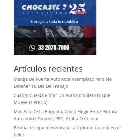
Artículos recientes
Manija De Puerta Auto Rota Reemplazo Para No
Detener Tu Día De Trabajo
Cuánto Cuesta Pintar Un Auto Completo (Y Qué
Mueve El Precio)
Más Allá De La Etiqueta, Cómo Elegir Entre Pintura
Automotriz Dupont, PPG, Axalta O Comex
Bicapa, tricapa o monocapa: así pintan tu auto en el
taller