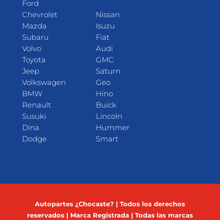
Ford
Chevrolet
Nissan
Mazda
Isuzu
Subaru
Fiat
Volvo
Audi
Toyota
GMC
Jeep
Saturn
Volkswagen
Geo
BMW
Hino
Renault
Buick
Susuki
Lincoln
Dina
Hummer
Dodge
Smart
Autopartes ¿Chocaste? | Todos los derechos
reservados | Marca Registrada | Todas las marcas