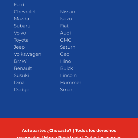
Ford
Chevrolet
Nissan
Mazda
Isuzu
Subaru
Fiat
Volvo
Audi
Toyota
GMC
Jeep
Saturn
Volkswagen
Geo
BMW
Hino
Renault
Buick
Susuki
Lincoln
Dina
Hummer
Dodge
Smart
Autopartes ¿Chocaste? | Todos los derechos
reservados | Marca Registrada | Todas las marcas