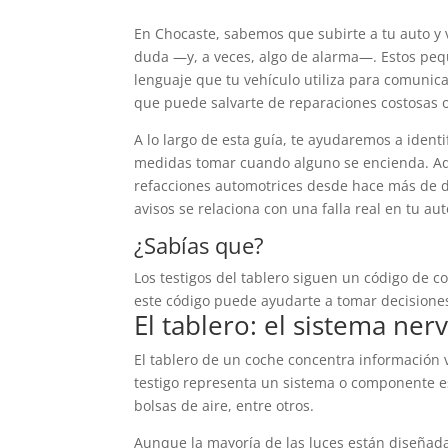
En Chocaste, sabemos que subirte a tu auto y
duda —y, a veces, algo de alarma—. Estos pequ
lenguaje que tu vehículo utiliza para comunica
que puede salvarte de reparaciones costosas o
A lo largo de esta guía, te ayudaremos a identif
medidas tomar cuando alguno se encienda. Ad
refacciones automotrices desde hace más de d
avisos se relaciona con una falla real en tu aut
¿Sabías que?
Los testigos del tablero siguen un código de c
este código puede ayudarte a tomar decision
El tablero: el sistema ner
El tablero de un coche concentra información v
testigo representa un sistema o componente esp
bolsas de aire, entre otros.
Aunque la mayoría de las luces están diseñada