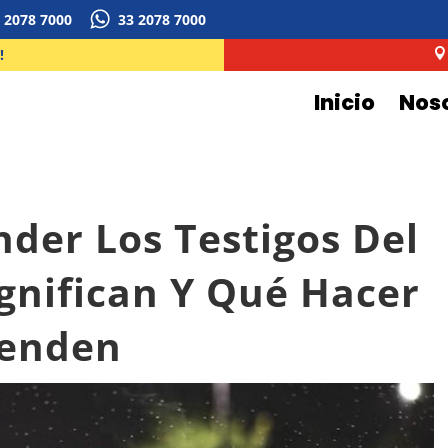
 2078 7000
33 2078 7000
!

Inicio
Nos
nder Los Testigos Del
ignifican Y Qué Hacer
ienden