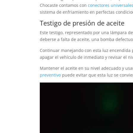
Chocaste contamos con
conectores universales
sistema de enfriamiento en perfectas condicio
Testigo de presión de aceite
Este testigo, representado por una lámpara de 
deberse a falta de aceite, una bomba defectuos
Continuar manejando con esta luz encendida 
apagar el vehículo de inmediato y revisar el niv
Mantener el aceite en su nivel adecuado y usa
preventivo
puede evitar que esta luz se convi