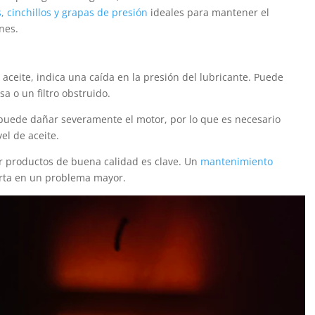
, cinchillos y grapas de presión
ideales para mantener el
nes.
aceite, indica una caída en la presión del lubricante. Puede
a o un filtro obstruido.
puede dañar severamente el motor, por lo que es necesario
el de aceite.
r productos de buena calidad es clave. Un
mantenimiento
erta en un problema mayor.