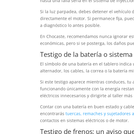
hasta una falla seria en el sistema de inyección
Si la luz parpadea, debes detener el vehículo 
directamente el motor. Si permanece fija, pued
a diagnóstico lo antes posible.
En Chocaste, recomendamos nunca ignorar este
económicas, pero si se posterga, los daños p
Testigo de la batería o sistema
El símbolo de una batería en el tablero indica
alternador, los cables, la correa o la batería m
Si este testigo aparece mientras conduces, tu
funcionando únicamente con la energía restan
eléctricos innecesarios y dirigirte al taller más
Contar con una batería en buen estado y cable
encontrarás
tuercas, remaches y sujetadores 
contactos en sistemas eléctricos o de motor.
Testigo de frenos: un aviso qu