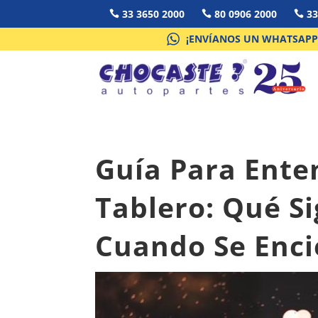
33 3650 2000
80 0906 2000
33



¡ENVÍANOS UN WHATSAPP
Guía Para Ente
Tablero: Qué S
Cuando Se Enc