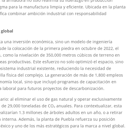
 la armadora no solo reafirma su liderazgo en producción
gma para la manufactura limpia y eficiente. Ubicada en la planta
ifica combinar ambición industrial con responsabilidad
 global
ta una inversión económica, sino un modelo de ingeniería
esde la colocación de la primera piedra en octubre de 2022, el
os, como la nivelación de 350,000 metros cúbicos de terreno en
s productivas. Este esfuerzo no solo optimizó el espacio, sino
osistema industrial existente, reduciendo la necesidad de
ella física del complejo. La generación de más de 1,800 empleos
onomía local, sino que incluyó programas de capacitación en
a laboral para futuros proyectos de descarbonización.
rio: al eliminar el uso de gas natural y operar exclusivamente
n de 29,000 toneladas de CO₂ anuales. Para contextualizar, esta
alizarían 1.3 millones de árboles adultos en un año, o a retirar
n interna. Además, la planta de Puebla refuerza su posición
ico y uno de los más estratégicos para la marca a nivel global.