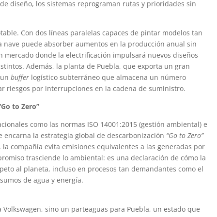
de diseño, los sistemas reprograman rutas y prioridades sin
otable. Con dos líneas paralelas capaces de pintar modelos tan
 la nave puede absorber aumentos en la producción anual sin
un mercado donde la electrificación impulsará nuevos diseños
istintos. Además, la planta de Puebla, que exporta un gran
n un
buffer
logístico subterráneo que almacena un número
gar riesgos por interrupciones en la cadena de suministro.
 “Go to Zero”
acionales como las normas ISO 14001:2015 (gestión ambiental) e
ue encarna la estrategia global de descarbonización
“Go to Zero”
, la compañía evita emisiones equivalentes a las generadas por
romiso trasciende lo ambiental: es una declaración de cómo la
speto al planeta, incluso en procesos tan demandantes como el
nsumos de agua y energía.
ra Volkswagen, sino un parteaguas para Puebla, un estado que