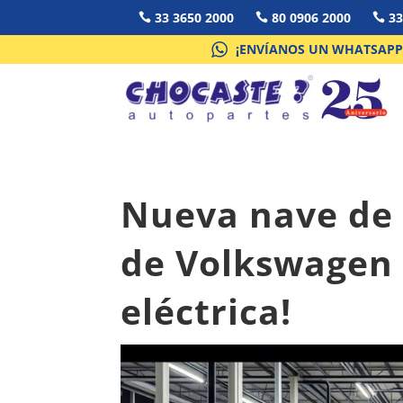
33 3650 2000
80 0906 2000
33



¡ENVÍANOS UN WHATSAPP
Nueva nave de 
de Volkswagen 
eléctrica!