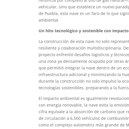
renuncia por completo al uso de gas natural—,
vehicular, sino que establece un nuevo paradi
de Puebla, esta nave es un faro de lo que sign
ambiental.
Un hito tecnológico y sostenible con impacto
La construcción de esta nave no solo represen
resiliente y colaboración multidisciplinaria. D
proyecto enfrentó desafíos logísticos y técnic
una zona ya densamente ocupada por otras área
que permitió integrar la nave dentro de un ec
infraestructura adicional y minimizando la hu
durante la construcción no solo impulsó la ec
tecnologías sostenibles, preparando a la fuerz
El impacto ambiental es igualmente revoluciona
con energía renovable, la nave evita la emisió
cifra equivale a la absorción de carbono que re
de circulación a 6,500 vehículos de combustió
como el complejo automotriz más grande de Méx