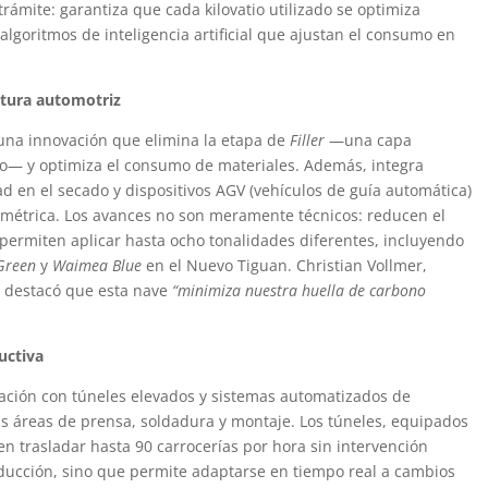
rámite: garantiza que cada kilovatio utilizado se optimiza
lgoritmos de inteligencia artificial que ajustan el consumo en
ntura automotriz
 una innovación que elimina la etapa de
Filler
—una capa
do— y optimiza el consumo de materiales. Además, integra
 en el secado y dispositivos AGV (vehículos de guía automática)
limétrica. Los avances no son meramente técnicos: reducen el
permiten aplicar hasta ocho tonalidades diferentes, incluyendo
Green
y
Waimea Blue
en el Nuevo Tiguan. Christian Vollmer,
, destacó que esta nave
“minimiza nuestra huella de carbono
uctiva
gración con túneles elevados y sistemas automatizados de
las áreas de prensa, soldadura y montaje. Los túneles, equipados
n trasladar hasta 90 carrocerías por hora sin intervención
oducción, sino que permite adaptarse en tiempo real a cambios