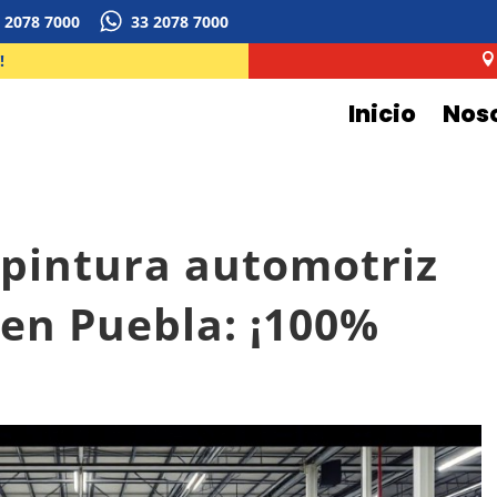
 2078 7000
33 2078 7000
!

Inicio
Nos
pintura automotriz
en Puebla: ¡100%