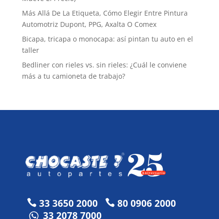
Más Allá De La Etiqueta, Cómo Elegir Entre Pintura
Automotriz Dupont, PPG, Axalta O Comex
Bicapa, tricapa o monocapa: así pintan tu auto en el
taller
Bedliner con rieles vs. sin rieles: ¿Cuál le conviene
más a tu camioneta de trabajo?
33 3650 2000
80 0906 2000


33 2078 7000