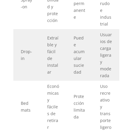
perm
rudo
-on
d y
anent
e
prote
e
indus
cción
trial
Usuar
Extraí
Pued
ios de
ble y
e
carga
Drop-
fácil
acum
ligera
in
de
ular
y
instal
sucie
mode
ar
dad
rada
Econó
Uso
micas
recre
Prote
y
ativo
Bed
cción
fácile
y
mats
limita
s de
trans
da
retira
porte
r
ligero