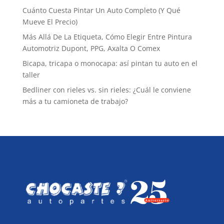
Cuánto Cuesta Pintar Un Auto Completo (Y Qué
Mueve El Precio)
Más Allá De La Etiqueta, Cómo Elegir Entre Pintura
Automotriz Dupont, PPG, Axalta O Comex
Bicapa, tricapa o monocapa: así pintan tu auto en el
taller
Bedliner con rieles vs. sin rieles: ¿Cuál le conviene
más a tu camioneta de trabajo?