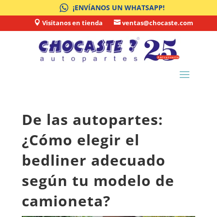
¡ENVÍANOS UN WHATSAPP!
Visitanos en tienda
ventas@chocaste.com


De las autopartes:
¿Cómo elegir el
bedliner adecuado
según tu modelo de
camioneta?