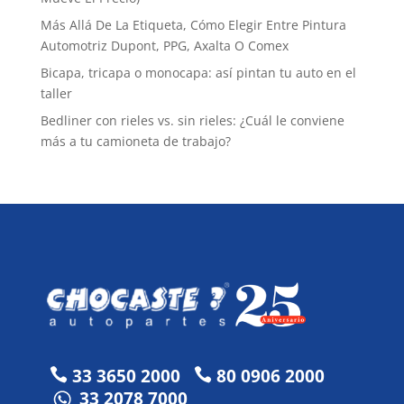
Más Allá De La Etiqueta, Cómo Elegir Entre Pintura
Automotriz Dupont, PPG, Axalta O Comex
Bicapa, tricapa o monocapa: así pintan tu auto en el
taller
Bedliner con rieles vs. sin rieles: ¿Cuál le conviene
más a tu camioneta de trabajo?
33 3650 2000
80 0906 2000


33 2078 7000