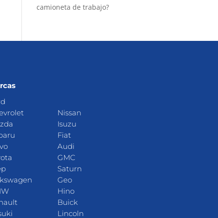
camioneta de trabajo?
rcas
rd
evrolet
Nissan
zda
Isuzu
baru
Fiat
lvo
Audi
yota
GMC
ep
Saturn
lkswagen
Geo
MW
Hino
nault
Buick
suki
Lincoln