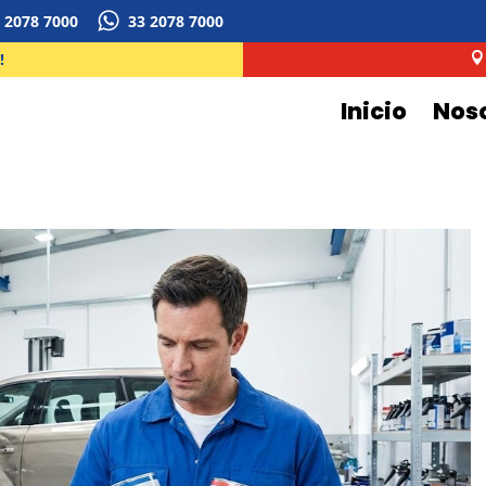
 2078 7000
33 2078 7000
!

Inicio
Nos