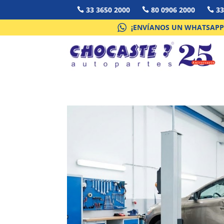
33 3650 2000
80 0906 2000
33



¡ENVÍANOS UN WHATSAPP