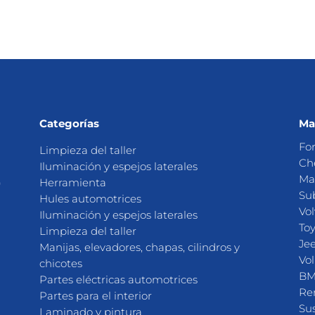
Categorías
Ma
Fo
Limpieza del taller
Ch
Iluminación y espejos laterales
Ma
0
Herramienta
Su
Hules automotrices
Vo
Iluminación y espejos laterales
To
Limpieza del taller
Je
Manijas, elevadores, chapas, cilindros y
Vo
chicotes
B
Partes eléctricas automotrices
Re
Partes para el interior
Su
Laminado y pintura