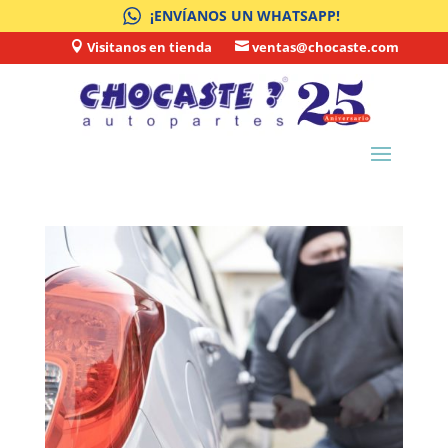
¡ENVÍANOS UN WHATSAPP!
Visitanos en tienda
ventas@chocaste.com

