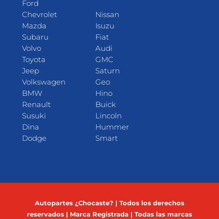
Ford
Chevrolet
Nissan
Mazda
Isuzu
Subaru
Fiat
Volvo
Audi
Toyota
GMC
Jeep
Saturn
Volkswagen
Geo
BMW
Hino
Renault
Buick
Susuki
Lincoln
Dina
Hummer
Dodge
Smart
Autopartes ¿Chocaste? | Todos los derechos
reservados | Marca Registrada | Todas las marcas