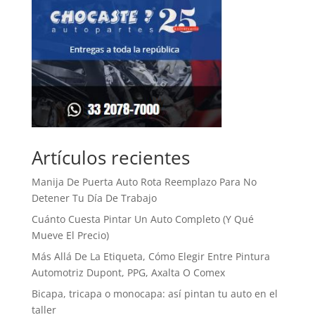
Artículos recientes
Manija De Puerta Auto Rota Reemplazo Para No
Detener Tu Día De Trabajo
Cuánto Cuesta Pintar Un Auto Completo (Y Qué
Mueve El Precio)
Más Allá De La Etiqueta, Cómo Elegir Entre Pintura
Automotriz Dupont, PPG, Axalta O Comex
Bicapa, tricapa o monocapa: así pintan tu auto en el
taller