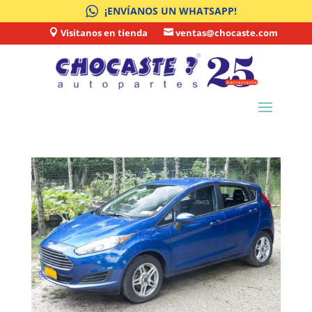
¡ENVÍANOS UN WHATSAPP!
Visitanos en tienda
ventas@chocaste.com

