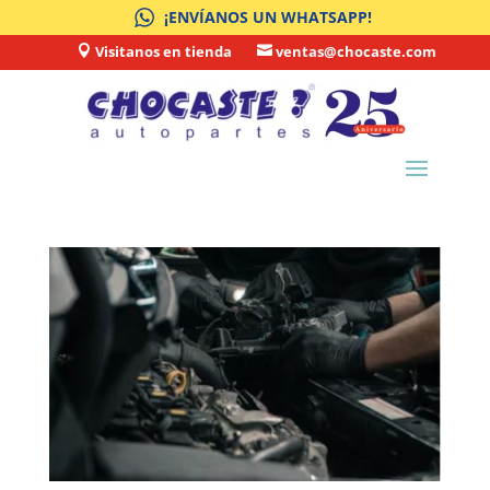
¡ENVÍANOS UN WHATSAPP!
Visitanos en tienda
ventas@chocaste.com

