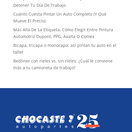
Detener Tu Día De Trabajo
Cuánto Cuesta Pintar Un Auto Completo (Y Qué
Mueve El Precio)
Más Allá De La Etiqueta, Cómo Elegir Entre Pintura
Automotriz Dupont, PPG, Axalta O Comex
Bicapa, tricapa o monocapa: así pintan tu auto en el
taller
Bedliner con rieles vs. sin rieles: ¿Cuál le conviene
más a tu camioneta de trabajo?