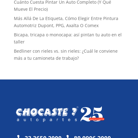
Cuánto Cuesta Pintar Un Auto Completo (Y Qué
Mueve El Precio)
Más Allá De La Etiqueta, Cómo Elegir Entre Pintura
Automotriz Dupont, PPG, Axalta O Comex
Bicapa, tricapa o monocapa: así pintan tu auto en el
taller
Bedliner con rieles vs. sin rieles: ¿Cuál le conviene
más a tu camioneta de trabajo?

