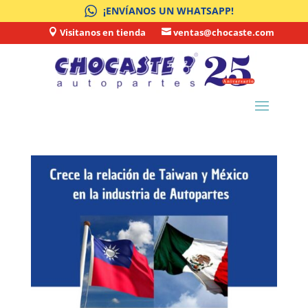
¡ENVÍANOS UN WHATSAPP!
Visitanos en tienda
ventas@chocaste.com

